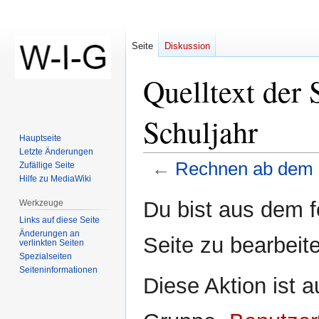
Seite
Diskussion
Quelltext der
Schuljahr
Hauptseite
Letzte Änderungen
←
Rechnen ab dem 1
Zufällige Seite
Hilfe zu MediaWiki
Zur
Zur
Du bist aus dem f
Werkzeuge
Navigation
Suche
Links auf diese Seite
springen
springen
Änderungen an
Seite zu bearbeit
verlinkten Seiten
Spezialseiten
Seiten­­informationen
Diese Aktion ist a